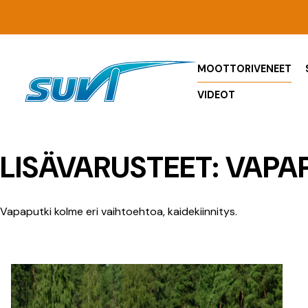
Siirry
sisältöön
MOOTTORIVENEET
VIDEOT
LISÄVARUSTEET:
VAPA
Vapaputki kolme eri vaihtoehtoa, kaidekiinnitys.