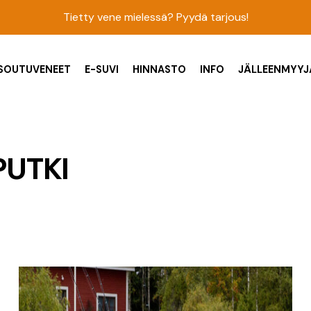
Tietty vene mielessä? Pyydä tarjous!
SOUTUVENEET
E-SUVI
HINNASTO
INFO
JÄLLEENMYYJ
PUTKI