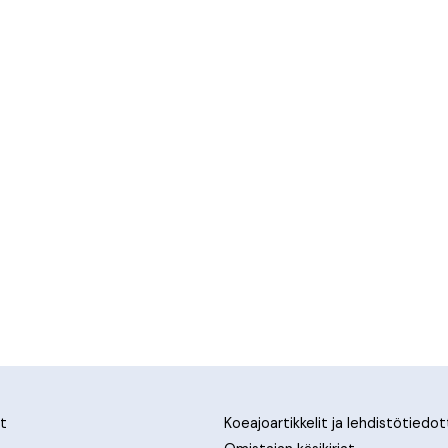
t
Koeajoartikkelit ja lehdistötiedo