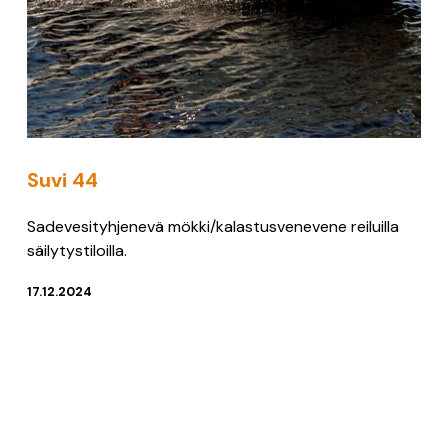
Suvi 44
Sadevesityhjenevä mökki/kalastusvenevene reiluilla
säilytystiloilla.
17.12.2024