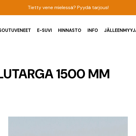
Tietty vene mielessä? Pyydä tarjous!
SOUTUVENEET
E-SUVI
HINNASTO
INFO
JÄLLEENMYYJ
ELUTARGA 1500 MM