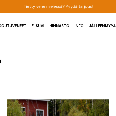
Tietty vene mielessä? Pyydä tarjous!
SOUTUVENEET
E-SUVI
HINNASTO
INFO
JÄLLEENMYYJ
P