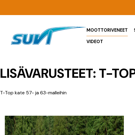
Siirry
sisältöön
MOOTTORIVENEET
VIDEOT
LISÄVARUSTEET:
T-TO
T-Top kate 57- ja 63-malleihin