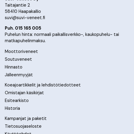
Taitajantie 2
58410 Haapakallio
suvi@suvi-veneet.fi
Puh. 015 165 005
Puhelun hinta: normaali paikallisverkko-, kaukopuhelu- tai
matkapuhelinmaksu.
Moottoriveneet
Soutuveneet
Hinnasto
Jälleenmyyjät
Koeajoartikkelit ja lehdistötiedotteet
Omistajan käsikirjat
Esitearkisto
Historia
Kampanjat ja paketit
Tietosuojaseloste