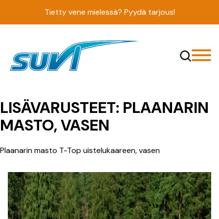
Siirry
Tietty vene mielessä? Pyydä tarjous!
sisältöön
LISÄVARUSTEET:
PLAANARIN
MASTO, VASEN
Plaanarin masto T-Top uistelukaareen, vasen