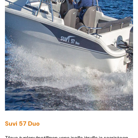
Suvi 57 Duo
Tilava tuplapulpetillinen vene isoille järville ja saaristoon.