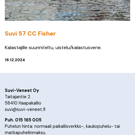
Suvi 57 CC Fisher
Kalastajille suunniteltu, uistelu/kalastusvene.
16.12.2024
Suvi-Veneet Oy
Taitajantie 2
58410 Haapakallio
suvi@suvi-veneet.fi
Puh. 015 165 005
Puhelun hinta: normaali paikallisverkko-, kaukopuhelu- tai
matkapuhelinmaksu.