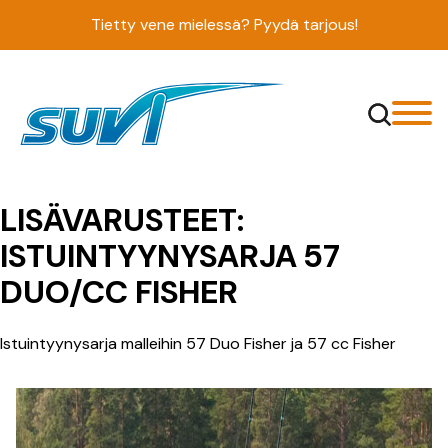
Siirry
Tietty vene mielessä? Pyydä tarjous!
sisältöön
LISÄVARUSTEET:
ISTUINTYYNYSARJA 57
DUO/CC FISHER
Istuintyynysarja malleihin 57 Duo Fisher ja 57 cc Fisher