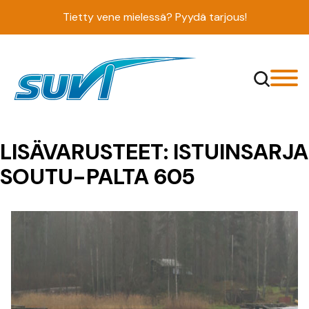
Siirry
Tietty vene mielessä? Pyydä tarjous!
sisältöön
LISÄVARUSTEET:
ISTUINSARJA
SOUTU-PALTA 605