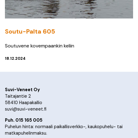
Soutu-Palta 605
Soutuvene kovempaankin keliin
18.12.2024
Suvi-Veneet Oy
Taitajantie 2
58410 Haapakallio
suvi@suvi-veneet.fi
Puh. 015 165 005
Puhelun hinta: normaali paikallisverkko-, kaukopuhelu- tai
matkapuhelinmaksu.