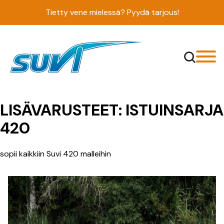
Siirry
Tietty vene mielessä? Pyydä tarjous!
sisältöön
LISÄVARUSTEET:
ISTUINSARJA
420
sopii kaikkiin Suvi 420 malleihin