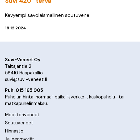
Suvi 420 ”terva”
Kevyempi savolaismallinen soutuvene
18.12.2024
Suvi-Veneet Oy
Taitajantie 2
58410 Haapakallio
suvi@suvi-veneet.fi
Puh. 015 165 005
Puhelun hinta: normaali paikallisverkko-, kaukopuhelu- tai
matkapuhelinmaksu.
Moottoriveneet
Soutuveneet
Hinnasto
Jälleenmyyjät