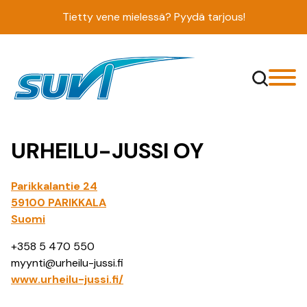
Siirry
Tietty vene mielessä? Pyydä tarjous!
sisältöön
URHEILU-JUSSI OY
Parikkalantie 24
59100 PARIKKALA
Suomi
+358 5 470 550
myynti@urheilu-jussi.fi
www.urheilu-jussi.fi/