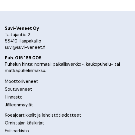
Suvi-Veneet Oy
Taitajantie 2
58410 Haapakallio
suvi@suvi-veneet.fi
Puh. 015 165 005
Puhelun hinta: normaali paikallisverkko-, kaukopuhelu- tai
matkapuhelinmaksu.
Moottoriveneet
Soutuveneet
Hinnasto
Jälleenmyyjät
Koeajoartikkelit ja lehdistötiedotteet
Omistajan käsikirjat
Esitearkisto