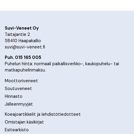
Suvi-Veneet Oy
Taitajantie 2
58410 Haapakallio
suvi@suvi-veneet.fi
Puh. 015 165 005
Puhelun hinta: normaali paikallisverkko-, kaukopuhelu- tai
matkapuhelinmaksu.
Moottoriveneet
Soutuveneet
Hinnasto
Jälleenmyyjät
Koeajoartikkelit ja lehdistötiedotteet
Omistajan käsikirjat
Esitearkisto