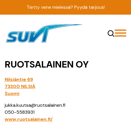
Siirry
Tietty vene mielessä? Pyydä tarjous!
sisältöön
RUOTSALAINEN OY
Nilsiäntie 69
73300 NILSIÄ
Suomi
jukka.kuutsa@ruotsalainen.fi
050-5583931
www.ruotsalainen.fi/