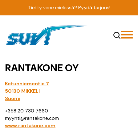
Siirry
Tietty vene mielessä? Pyydä tarjous!
sisältöön
RANTAKONE OY
Ketunniementie 7
50130 MIKKELI
Suomi
+358 20 730 7660
myynti@rantakone.com
www.rantakone.com