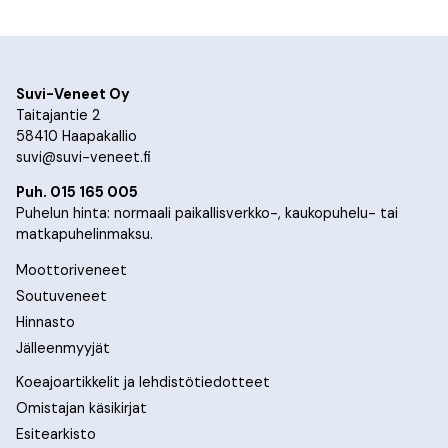
Suvi-Veneet Oy
Taitajantie 2
58410 Haapakallio
suvi@suvi-veneet.fi
Puh. 015 165 005
Puhelun hinta: normaali paikallisverkko-, kaukopuhelu- tai
matkapuhelinmaksu.
Moottoriveneet
Soutuveneet
Hinnasto
Jälleenmyyjät
Koeajoartikkelit ja lehdistötiedotteet
Omistajan käsikirjat
Esitearkisto