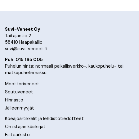
Suvi-Veneet Oy
Taitajantie 2
58410 Haapakallio
suvi@suvi-veneet.fi
Puh. 015 165 005
Puhelun hinta: normaali paikallisverkko-, kaukopuhelu- tai
matkapuhelinmaksu.
Moottoriveneet
Soutuveneet
Hinnasto
Jälleenmyyjät
Koeajoartikkelit ja lehdistötiedotteet
Omistajan käsikirjat
Esitearkisto