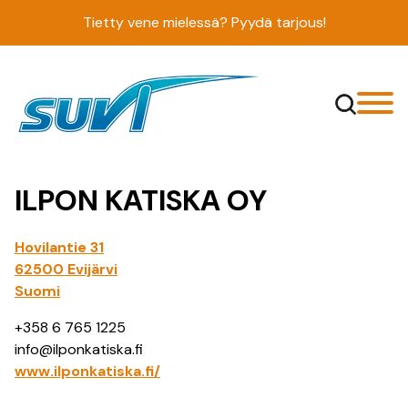
Siirry
Tietty vene mielessä? Pyydä tarjous!
sisältöön
ILPON KATISKA OY
Hovilantie 31
62500 Evijärvi
Suomi
+358 6 765 1225
info@ilponkatiska.fi
www.ilponkatiska.fi/